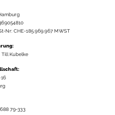
 Hamburg
E369054810
t-Nr: CHE-185.969.967 MWST
hrung:
 Till Kubelke
llschaft:
-16
rg
/688 79-333