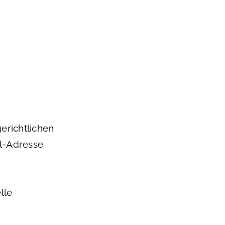
erichtlichen
il-Adresse
lle