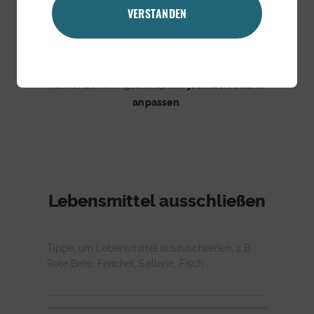
VERSTANDEN
Intoleranzen & Allergien
Bitte gib an, ob du Einschränkungen beim
Essen hast. Mehrfachauswahl möglich. Du
kannst deine Angaben später
jederzeit selbst
anpassen
.
Lebensmittel ausschließen
Tippe, um Lebensmittel auszuschließen, z.B.
Rote Bete, Fenchel, Sellerie, Fisch...