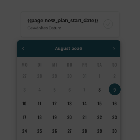
{{page.new_plan_start_date}}
Gewähltes Datum
August
2026
MO
DI
MI
DO
FR
SA
SO
27
28
29
30
31
1
2
3
4
5
6
7
8
9
10
11
12
13
14
15
16
17
18
19
20
21
22
23
24
25
26
27
28
29
30