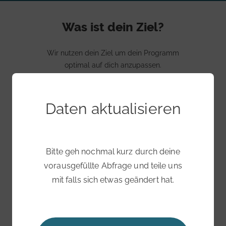
Was ist dein Ziel?
Wir nutzen dein Ziel um dein Programm
optimal auf dich anzupassen.
Daten aktualisieren
Deine Ernährungsweise
Bitte wähle deine Ernährungsweise aus. Du
Bitte geh nochmal kurz durch deine
kannst deine Angaben später
jederzeit selbst
vorausgefüllte Abfrage und teile uns
anpassen
.
mit falls sich etwas geändert hat.