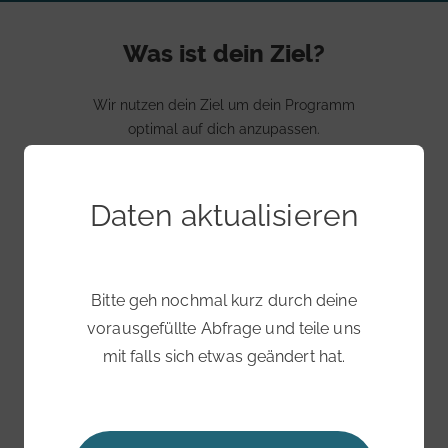
Was ist dein Ziel?
Wir nutzen dein Ziel um dein Programm
optimal auf dich anzupassen.
Daten aktualisieren
Deine Ernährungsweise
Bitte wähle deine Ernährungsweise aus. Du
Bitte geh nochmal kurz durch deine
kannst deine Angaben später
jederzeit selbst
vorausgefüllte Abfrage und teile uns
anpassen
.
mit falls sich etwas geändert hat.