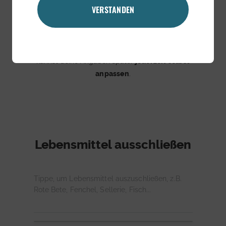
VERSTANDEN
Intoleranzen & Allergien
Bitte gib an, ob du Einschränkungen beim
Essen hast. Mehrfachauswahl möglich. Du
kannst deine Angaben später
jederzeit selbst
anpassen
.
Lebensmittel ausschließen
Tippe, um Lebensmittel auszuschließen, z.B.
Rote Bete, Fenchel, Sellerie, Fisch...