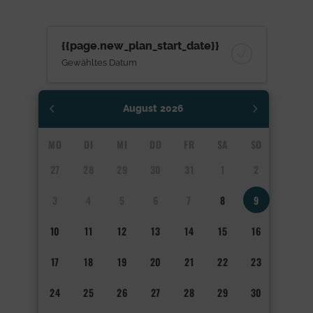
{{page.new_plan_start_date}}
Gewähltes Datum
August
2026
MO
DI
MI
DO
FR
SA
SO
27
28
29
30
31
1
2
3
4
5
6
7
8
9
10
11
12
13
14
15
16
17
18
19
20
21
22
23
24
25
26
27
28
29
30