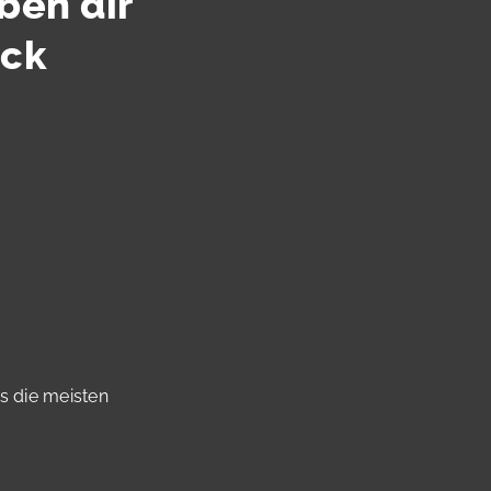
ben dir
ück
ss die meisten